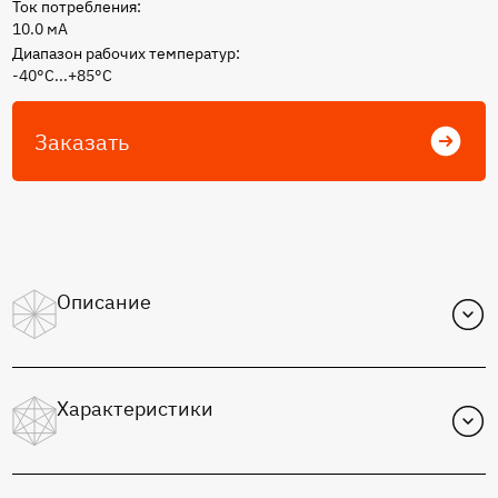
Ток потребления:
10.0 мА
Диапазон рабочих температур:
-40°С...+85°С
Заказать
Описание
Импульсный понижающий стабилизатор напряжения
5.0 В. За подробной информацией и по вопросам
Характеристики
заказа микросхем в других исполнениях обращайтесь в
отдел продаж или
отдел технической поддержки АО
«Микрон»
.
Функциональное назначение: