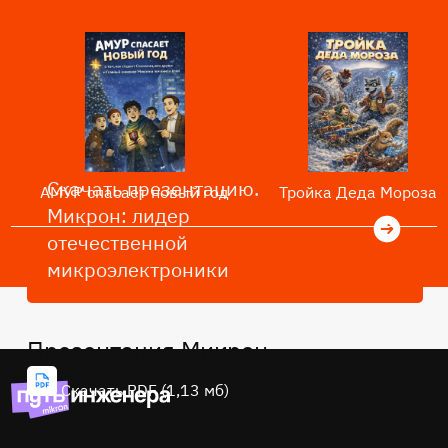
Скачать презентацию.
Тройка Деда Мороза
АМУР спасает новый год
Микрон: лидер
отечественной
микроэлектроники
Презентация Микрон
Скачать PDF (1,13 мб)