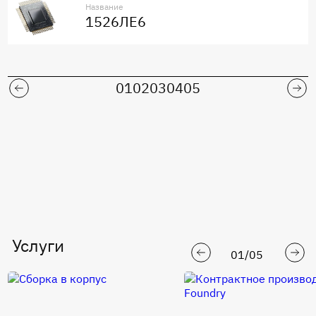
Название
1526ЛЕ6
01
02
03
04
05
Услуги
01
/
05