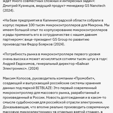
ждет много совместных сложных и интересных задач»:
Дмитрий Кузнецов, ведущий продукт-менеджер GS Nanotech
(2024).
«На базе предприятия в Калининградской области собрали в
корпус первые 100 тысяч микроконтроллеров для Микрона. Мы
имеем большой опыт по корпусированию микроконтроллеров
и рады применить его в сотрудничестве с нашим давним
партнером»: вице-президент GS Group по развитию
производства Федор Боярков (2024).
«Потребность рынка в микроконтроллере первого уровня
очень высока и может исчисляться сотнями тысяч штук в год»:
Андрей Евдокимов, генеральный директор «Байкал
Электроникс». (2024)
Максим Копосов, руководитель компании «Промобит»,
создающей и выпускающей российские системы хранения
данных под маркой BITBLAZE: Это первый современный
микроконтроллер для массового рынка, разработанный и
произведенный в России. Новость долгожданная и в каком-то
смысле судьбоносная для российской отрасли электроники.
Доказывающая, что вполне реально производить современную
массовую микроэлектронику «в отдельно взятой стране», в