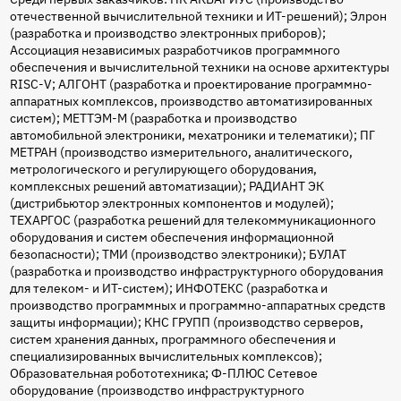
отечественной вычислительной техники и ИТ-решений); Элрон
освещение
(разработка и производство электронных приборов);
Ассоциация независимых разработчиков программного
и других
обеспечения и вычислительной техники на основе архитектуры
RISC-V; АЛГОНТ (разработка и проектирование программно-
потребительских
аппаратных комплексов, производство автоматизированных
систем); МЕТТЭМ-М (разработка и производство
и
автомобильной электроники, мехатроники и телематики); ПГ
МЕТРАН (производство измерительного, аналитического,
промышленных
метрологического и регулирующего оборудования,
комплексных решений автоматизации); РАДИАНТ ЭК
(дистрибьютор электронных компонентов и модулей);
решений.
ТЕХАРГОС (разработка решений для телекоммуникационного
оборудования и систем обеспечения информационной
безопасности); ТМИ (производство электроники); БУЛАТ
(разработка и производство инфраструктурного оборудования
для телеком- и ИТ-систем); ИНФОТЕКС (разработка и
производство программных и программно-аппаратных средств
защиты информации); КНС ГРУПП (производство серверов,
систем хранения данных, программного обеспечения и
специализированных вычислительных комплексов);
Образовательная робототехника; Ф-ПЛЮС Сетевое
оборудование (производство инфраструктурного