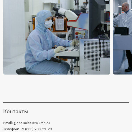
устройствах
промышленной
автоматизации
и
интернета
вещей,
включая
охранные
системы,
Контакты
сигнализации,
Email: globalsales@mikron.ru
системы
Телефон: +7 (800) 700-21-29