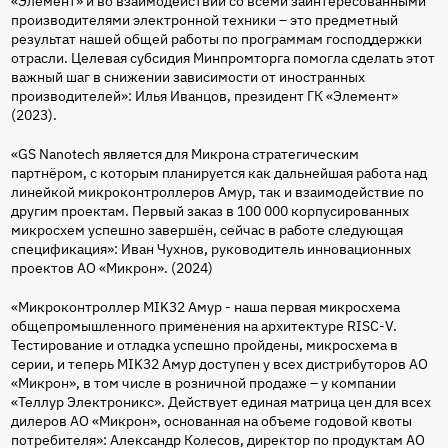
«Элемент» и во взаимодействии со всеми заинтересованными
производителями электронной техники – это предметный
результат нашей общей работы по программам господдержки
отрасли. Целевая субсидия Минпромторга помогла сделать этот
важный шаг в снижении зависимости от иностранных
производителей»: Илья Иванцов, президент ГК «Элемент»
(2023).
«GS Nanotech является для Микрона стратегическим
партнёром, с которым планируется как дальнейшая работа над
линейкой микроконтроллеров Амур, так и взаимодействие по
другим проектам. Первый заказ в 100 000 корпусированных
микросхем успешно завершён, сейчас в работе следующая
спецификация»: Иван Чухнов, руководитель инновационных
проектов АО «Микрон». (2024)
«Микроконтроллер MIK32 Амур - наша первая микросхема
общепромышленного применения на архитектуре RISC-V.
Тестирование и отладка успешно пройдены, микросхема в
серии, и теперь MIK32 Амур доступен у всех дистрибуторов АО
«Микрон», в том числе в розничной продаже – у компании
«Теллур Электроникс». Действует единая матрица цен для всех
дилеров АО «Микрон», основанная на объеме годовой квоты
потребителя»: Александр Колесов, директор по продуктам АО