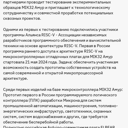
партнерами проводит тестирование экспериментальных
образцов МIК32 Амур и приглашает к технологическому
сотрудничеству и совместной проработке потенциальных
сквозных проектов.
Одними из первых к тестированию подключились участники
программы Альянса RISC-V - Ассоциации независимых
разработчиков программного обеспечения и вычислительной
техники на основе архитектуры RISC-V. Первая в России
программа раннего доступа к архитектуре RISC-V на
микроконтроллерных отладочных платах для MIK32 Амур
стартовала 21 мая 2024 года. Задача: обеспечить участникам
возможность создать прототипы собственных устройств на
самой современной и открытой микропроцессорной
архитектуре.
Среди первых изделий на базе микроконтроллера МIК32 Амур:
Прототип первого в России программируемого логического
контроллера (ПЛК) разработки Микрона для систем
промышленной автоматизации, машиностроения, топливно-
энергетических инфраструктур, светотехники, охранных
систем, систем водоснабжения и других, где требуется
обеспечение бесперебойной работы.
Полностью российская Arduino-совместимая плата ELBEAR