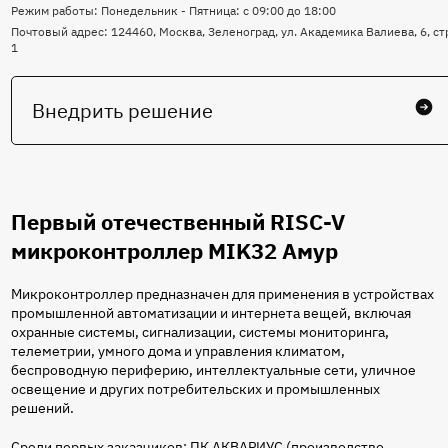
Режим работы: Понедельник - Пятница: с 09:00 до 18:00
мониторинга,
Почтовый адрес: 124460, Москва, Зеленоград, ул. Академика Валиева, 6, ст
1
телеметрии,
умного
Внедрить решение
дома и
управления
Первый отечественный RISC-V
климатом,
микроконтроллер MIK32 Амур
беспроводную
Микроконтроллер предназначен для применения в устройствах
периферию,
промышленной автоматизации и интернета вещей, включая
охранные системы, сигнализации, системы мониторинга,
интеллектуальные
телеметрии, умного дома и управления климатом,
беспроводную периферию, интеллектуальные сети, уличное
освещение и других потребительских и промышленных
сети,
решений.
уличное
Среди первых заказчиков: ПК АКВАРИУС (производство