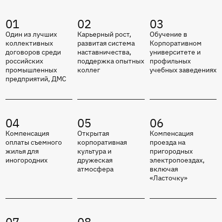
01
02
03
Один из лучших
Карьерный рост,
Обучение в
коллективных
развитая система
Корпоративном
договоров среди
наставничества,
университете и
российских
поддержка опытных
профильных
промышленных
коллег
учебных заведениях
предприятий, ДМС
04
05
06
Компенсация
Открытая
Компенсация
оплаты съемного
корпоративная
проезда на
жилья для
культура и
пригородных
иногородних
дружеская
электропоездах,
атмосфера
включая
«Ласточку»