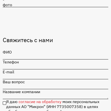
Перейти в каталог
MIK1117S-5.0
Перейти в каталог
Свяжитесь с нами
MIK1117S-5.0
ФИО
Перейти в каталог
Телефон
Отладочная плата
«СТАРТ» на базе
MIK32 Амур с
E-mail
набором
комплектующих
Ваш вопрос
Название компании
Перейти в каталог
Я даю
согласие на обработку
моих персональных
данных АО "Микрон" (ИНН 7735007358) в целях