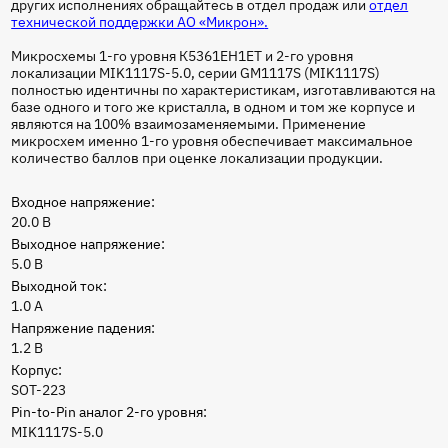
других исполнениях обращайтесь в отдел продаж или
отдел
технической поддержки АО «Микрон»
.
Микросхемы 1-го уровня К5361ЕН1ЕТ и 2-го уровня
локализации MIK1117S-5.0, серии GM1117S (MIK1117S)
полностью идентичны по характеристикам, изготавливаются на
базе одного и того же кристалла, в одном и том же корпусе и
являются на 100% взаимозаменяемыми. Применение
микросхем именно 1-го уровня обеспечивает максимальное
количество баллов при оценке локализации продукции.
Входное напряжение:
20.0 В
Выходное напряжение:
5.0 В
Выходной ток:
1.0 А
Напряжение падения:
1.2 В
Корпус:
SOT-223
Pin-to-Pin аналог 2-го уровня:
MIK1117S-5.0