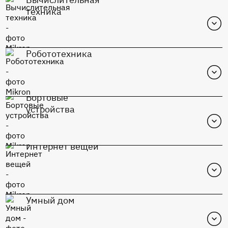
техника
Робототехника
Бортовые
устройства
Интернет вещей
MIK1117S-Adj
Перейти в каталог
Умный дом
К1948ВК015