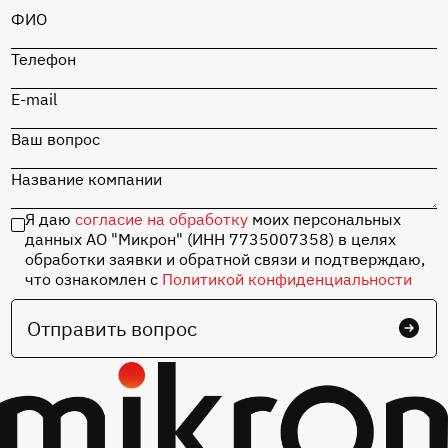
ФИО
Перейти в каталог
Телефон
Отладочная плата
«СТАРТ» на базе
MIK32 Амур с
E-mail
набором
комплектующих
Ваш вопрос
Название компании
Перейти в каталог
Я даю
согласие на обработку
моих персональных
данных АО "Микрон" (ИНН 7735007358) в целях
обработки заявки и обратной связи и подтверждаю,
что ознакомлен с
Политикой конфиденциальности
Отправить вопрос