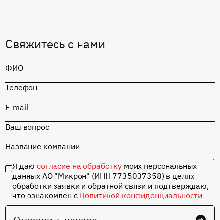
Перейти в каталог
Свяжитесь с нами
MIK1117S-5.0
ФИО
Перейти в каталог
Телефон
Отладочная плата
«СТАРТ» на базе
MIK32 Амур с
E-mail
набором
комплектующих
Ваш вопрос
Название компании
Перейти в каталог
Я даю
согласие на обработку
моих персональных
данных АО "Микрон" (ИНН 7735007358) в целях
обработки заявки и обратной связи и подтверждаю,
что ознакомлен с
Политикой конфиденциальности
Отправить вопрос