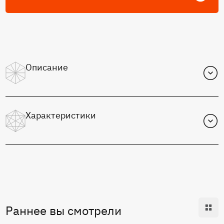
Описание
Характеристики
Функциональное назначение:
Преобразователи ЦАП
Серия:
572
Статус:
В серии
Раннее вы смотрели
Корпус: