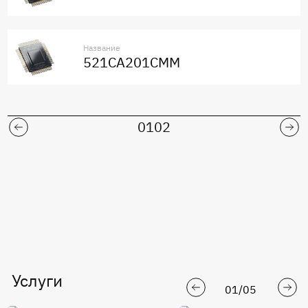
Название
521СА201СММ
01
02
Услуги
01
/
05