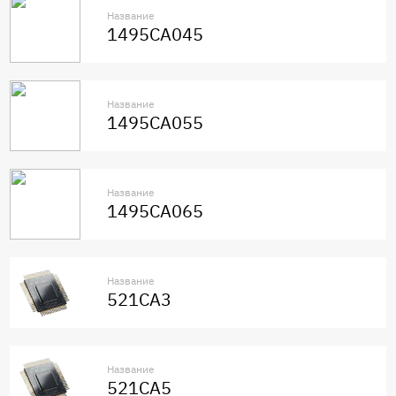
Название
1495СА045
Название
1495СА055
Название
1495СА065
Название
521СА3
Название
521СА5