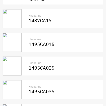
Название
1487СА1У
Название
1495СА015
Название
1495СА025
Название
1495СА035