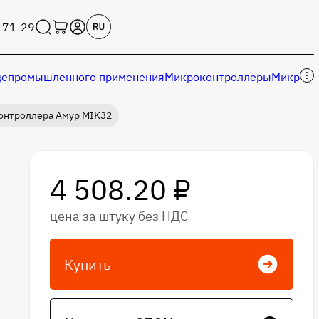
-71-29
епромышленного применения
Микроконтроллеры
Микросх
контроллера Амур MIK32
шленного применения
4 508.20 ₽
цена за штуку без НДС
Купить