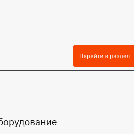
Перейти в раздел
Микросх
общепро
примене
борудование
194 позиций