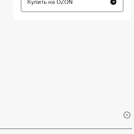
Купить на OZON
 разъёмы. Пользователь может выбрать и припаять те