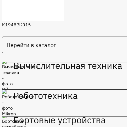
К1948ВК015
Перейти в каталог
Вычислительная техника
Робототехника
Микросхемы общепромышленного применения
Бортовые устройства
Микросхемы общепромышленного применения