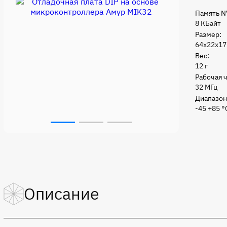
Память N
8 КБайт
Размер:
64х22х17
Вес:
12 г
Рабочая ч
32 МГц
Диапазон
-45 +85 °
Описание
Отладочная плата DIP на основе микроконтроллера Амур