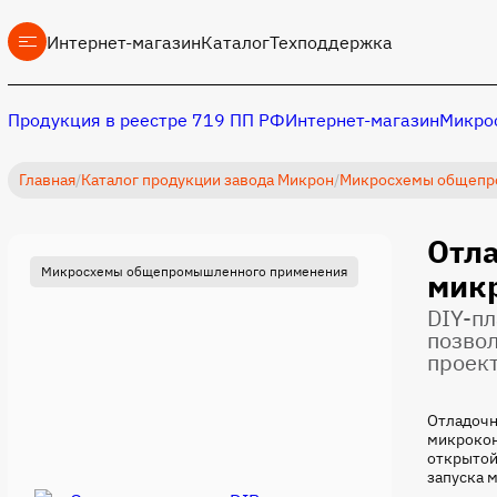
Интернет-магазин
Каталог
Техподдержка
Продукция в реестре 719 ПП РФ
Интернет-магазин
Микрос
Главная
/
Каталог продукции завода Микрон
/
Микросхемы общепр
Отла
Микросхемы общепромышленного применения
Микросх
мик
DIY-пл
позво
проек
Отладочн
микрокон
открытой
запуска 