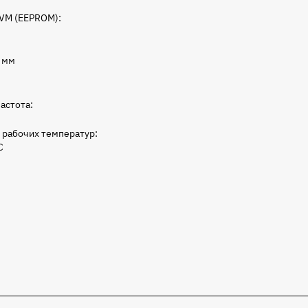
VM (EEPROM):
 мм
астота:
 рабочих температур:
C
 MIK32 — это DIY-плата с установленными компонентами и