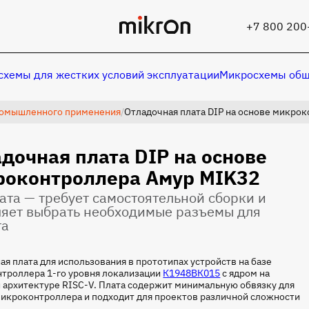
+7 800 200
хемы для жестких условий эксплуатации
Микросхемы общ
омышленного применения
/
Отладочная плата DIP на основе микро
дочная плата DIP на основе
емы общепромышленного применения
Микросхемы общепромы
роконтроллера Амур MIK32
ата — требует самостоятельной сборки и
ляет выбрать необходимые разъемы для
та
ая плата для использования в прототипах устройств на базе
троллера 1-го уровня локализации
К1948ВК015
с ядром на
 архитектуре RISC-V. Плата содержит минимальную обвязку для
микроконтроллера и подходит для проектов различной сложности