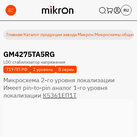
Главная
/
Каталог продукции завода Микрон
/
Микросхемы общеп
GM4275TA5RG
LDO стабилизатор напряжения
719 ПП РФ
2 уровень
В серии
Микросхема 2-го уровня локализации
Имеет pin-to-pin аналог 1-го уровня
локализации
К5361ЕП1Т