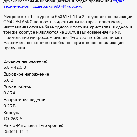
других исполнениях обращайтесь в отдел продаж или
отдел
технической поддержки АО «Микрон»
.
Микросхемы 1-го уровня К5361ЕП1Т и 2-го уровня локализации
GM4275TA5RG полностью идентичны по характеристикам,
изготавливаются на базе одного и того же кристалла, в одном и
том же корпусе и являются на 100% взаимозаменяемыми.
Применение микросхем именно 1-го уровня обеспечивает
максимальное количество баллов при оценке локализации
продукции.
Входное напряжение:
5.5 ~ 42.0 В
Выходное напряжение:
5.0 В
Выходной ток:
0.45 А
Напряжение падения:
0.25 В
Корпус:
TO-263-5
Pin-to-Pin аналог 1-го уровня:
К5361ЕП1Т1