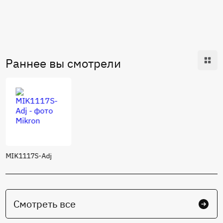
Цифровой датчик температуры (К5019ЧТ1Т).pdf
Футпринт (размеры посадочного места на печатной плате) -
4303.8-С.01 К (ESOP-8).pdf
Габаритный чертеж УКВД.430109.663ГЧ 4303.8-C K, 4303.8-C.01
K (SO-8, ESOP-8).pdf
Раннее вы смотрели
MIK1117S-Adj
Смотреть все