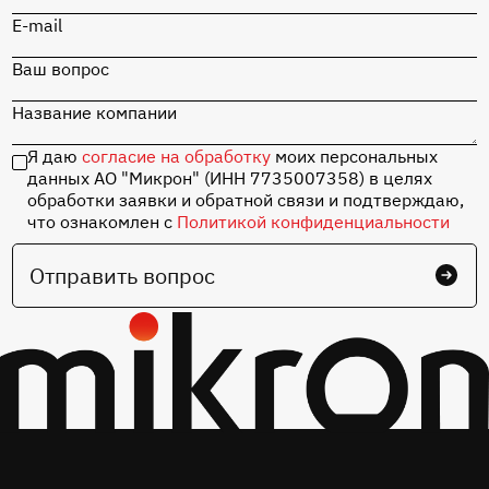
«СТАРТ» на базе
MIK32 Амур с
E-mail
набором
комплектующих
Ваш вопрос
Название компании
Перейти в каталог
Я даю
согласие на обработку
моих персональных
данных АО "Микрон" (ИНН 7735007358) в целях
обработки заявки и обратной связи и подтверждаю,
что ознакомлен с
Политикой конфиденциальности
Отправить вопрос