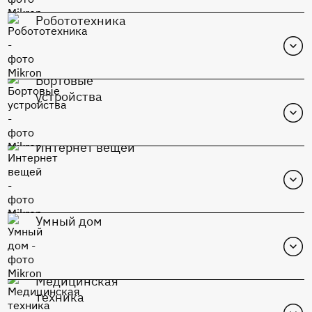
Робототехника
Бортовые
устройства
Интернет вещей
MIK1117S-Adj
Перейти в каталог
Умный дом
К1948ВК015
Медицинская
Перейти в каталог
техника
К1948ВК015