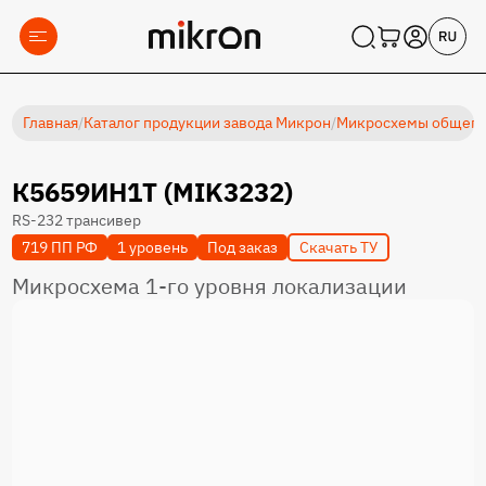
Главная
/
Каталог продукции завода Микрон
/
Микросхемы общеп
К5659ИН1Т (MIK3232)
RS-232 трансивер
719 ПП РФ
1 уровень
Под заказ
Скачать ТУ
Микросхема 1-го уровня локализации