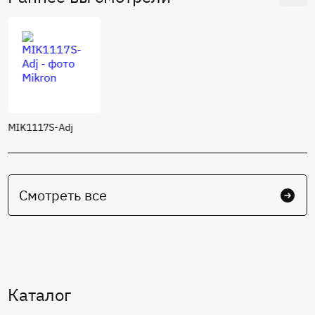
Частота единичного усиления:
1 МГц
MIK1117S-Adj
Смотреть все
Каталог