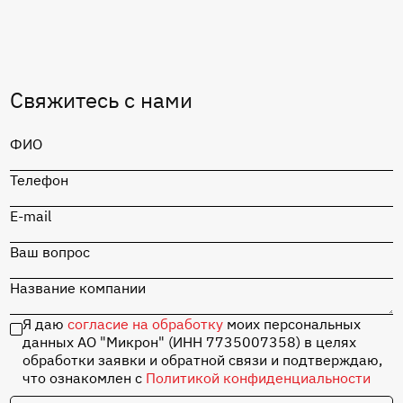
MIK1117S-5.0
Перейти в каталог
Свяжитесь с нами
MIK1117S-5.0
ФИО
Перейти в каталог
Телефон
Отладочная плата
«СТАРТ» на базе
MIK32 Амур с
E-mail
набором
комплектующих
Ваш вопрос
Название компании
Перейти в каталог
Я даю
согласие на обработку
моих персональных
данных АО "Микрон" (ИНН 7735007358) в целях
обработки заявки и обратной связи и подтверждаю,
что ознакомлен с
Политикой конфиденциальности