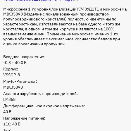
Микросхема 1-го уровня локализации К740УД1Т1 и микросхема
MIK358V8 (Изделие с локализованным производством
полупроводникового кристалла) полностью идентичны по
характеристикам, изготавливаются на базе одного и того же
кристалла, в одном и том же корпусе и являются на 100%
взаимозаменяемыми. Применение микросхем именно 1-го
уровня обеспечивает максимальное количество баллов при
оценке локализации продукции.
Входное напряжение:
-0.3 ~ 40.0 В
Корпус:
VSSOP-8
Pin-to-Pin аналог:
MIK358V8
Аналоги зарубежных производителей:
LM358
Дифференциальное входное напряжение:
40 В
Напряжение питания:
±16; 40 В
Тип: