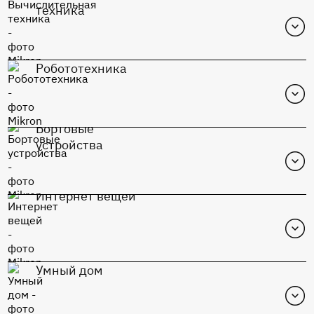
техника
Робототехника
Бортовые
устройства
Интернет вещей
MIK1117S-Adj
Перейти в каталог
Умный дом
К1948ВК015