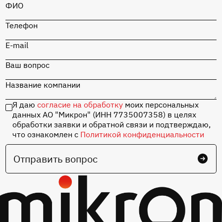
ФИО
Перейти в каталог
Телефон
Отладочная плата
«СТАРТ» на базе
MIK32 Амур с
E-mail
набором
комплектующих
Ваш вопрос
Название компании
Перейти в каталог
Я даю
согласие на обработку
моих персональных
данных АО "Микрон" (ИНН 7735007358) в целях
обработки заявки и обратной связи и подтверждаю,
что ознакомлен с
Политикой конфиденциальности
Отправить вопрос