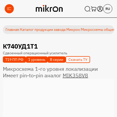
Главная
/
Каталог продукции завода Микрон
/
Микросхемы общеп
К740УД1Т1
Сдвоенный операционный усилитель
719 ПП РФ
1 уровень
В серии
Скачать ТУ
Микросхема 1-го уровня локализации
Имеет pin-to-pin аналог
MIK358V8