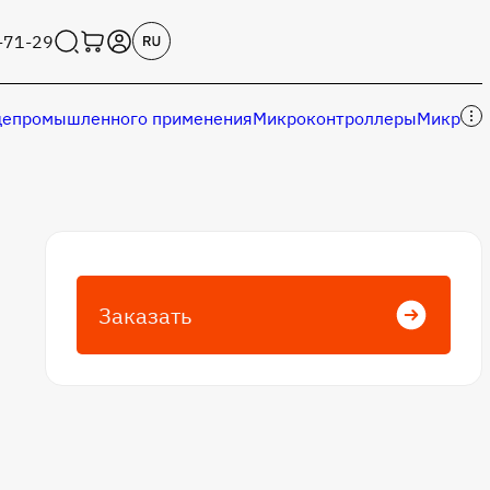
-71-29
епромышленного применения
Микроконтроллеры
Микросх
Заказать