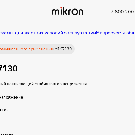
+7 800 200
хемы для жестких условий эксплуатации
Микросхемы общ
омышленного применения
/
MIK7130
7130
ый понижающий стабилизатор напряжения.
напряжение:
 ток: