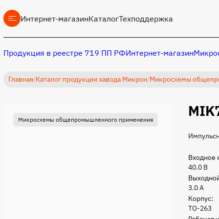
Интернет-магазин
Каталог
Техподдержка
Продукция в реестре 719 ПП РФ
Интернет-магазин
Микрос
Главная
/
Каталог продукции завода Микрон
/
Микросхемы общепр
MIK
Микросхемы общепромышленного применения
Импульсн
Входное 
40.0 B
Выходной
3.0 А
Корпус:
TO-263