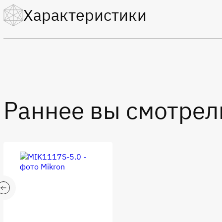
Характеристики
Функциональное назначение:
Преобразователи несинхронные
Статус:
В освоении
Входное напряжение:
Раннее вы смотрел
40.0 B
Выходной ток:
3.0 А
Корпус:
TO-263
Рабочая частота:
52 кГц