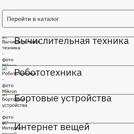
Перейти в каталог
Вычислительная техника
Робототехника
Микросхемы общепромышленного применения
Бортовые устройства
Микросхемы общепромышленного применения
Интернет вещей
Микросхемы общепромышленного применения