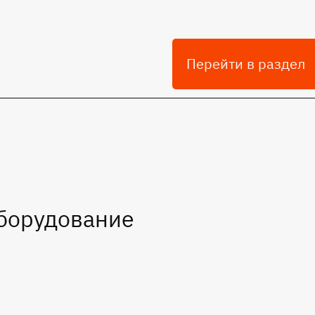
Перейти в раздел
Микросх
общепро
примене
борудование
194 позиций