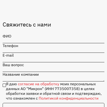
Перейти в каталог
Свяжитесь с нами
MIK1117S-5.0
ФИО
Перейти в каталог
Телефон
Отладочная плата
«СТАРТ» на базе
MIK32 Амур с
E-mail
набором
комплектующих
Ваш вопрос
Название компании
Перейти в каталог
Я даю
согласие на обработку
моих персональных
данных АО "Микрон" (ИНН 7735007358) в целях
обработки заявки и обратной связи и подтверждаю,
что ознакомлен с
Политикой конфиденциальности