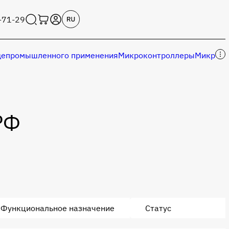
-71-29
епромышленного применения
Микроконтроллеры
Микросх
РФ
Функциональное назначение
Статус