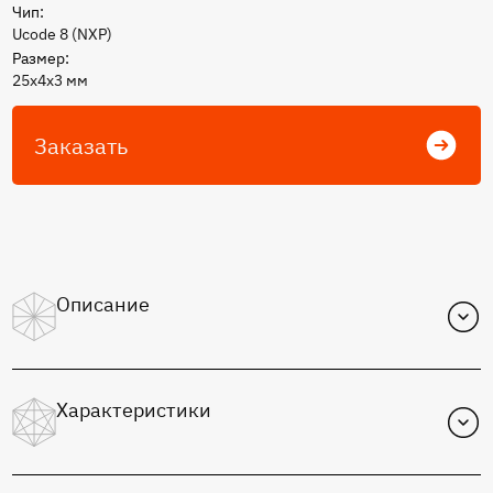
Чип:
Ucode 8 (NXP)
Размер:
25х4х3 мм
Заказать
Описание
Объемная UHF Метка МПК4-U8 для маркировки
металлических объектов
Характеристики
Функциональное назначение: