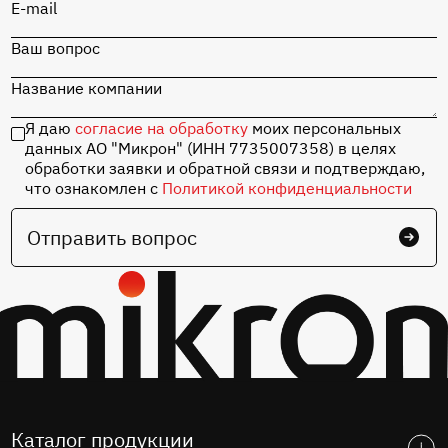
MIK32 Амур с
E-mail
набором
комплектующих
Ваш вопрос
Название компании
Перейти в каталог
Я даю
согласие на обработку
моих персональных
данных АО "Микрон" (ИНН 7735007358) в целях
обработки заявки и обратной связи и подтверждаю,
что ознакомлен с
Политикой конфиденциальности
Отправить вопрос
Каталог продукции