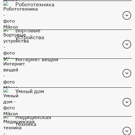
Робототехника
Бортовые
устройства
Интернет вещей
MIK1117S-Adj
Перейти в каталог
Умный дом
К1948ВК015
Медицинская
Перейти в каталог
техника
К1948ВК015