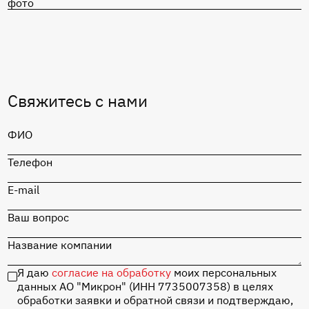
Перейти в каталог
MIK1117S-5.0
Перейти в каталог
Свяжитесь с нами
MIK1117S-5.0
ФИО
Перейти в каталог
Телефон
Отладочная плата
«СТАРТ» на базе
MIK32 Амур с
E-mail
набором
комплектующих
Ваш вопрос
Название компании
Перейти в каталог
Я даю
согласие на обработку
моих персональных
данных АО "Микрон" (ИНН 7735007358) в целях
обработки заявки и обратной связи и подтверждаю,