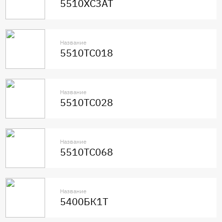
5510ХС3АТ
Название
5510ТС018
Название
5510ТС028
Название
5510ТС068
Название
5400БК1Т