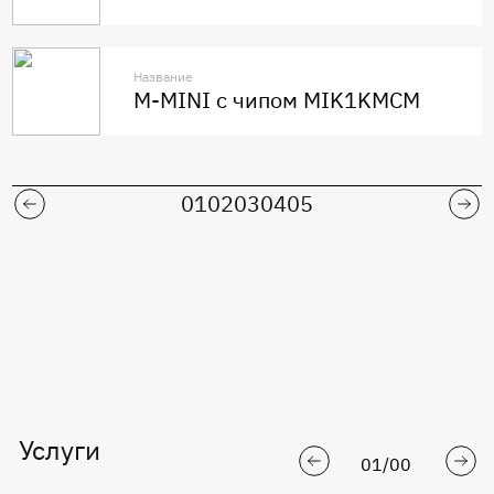
Название
M-MINI с чипом MIK1KMCM
01
02
03
04
05
Услуги
01
/
00