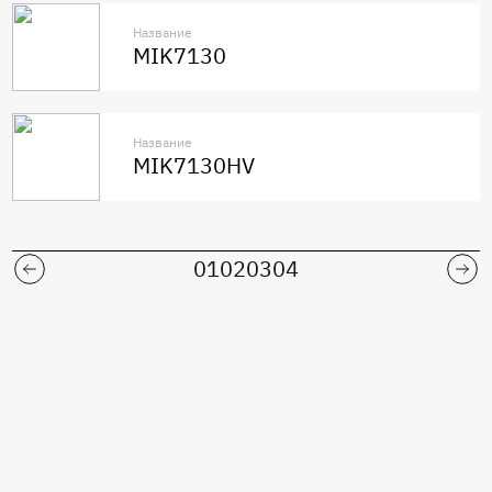
Название
MIK7130
Название
MIK7130HV
01
02
03
04